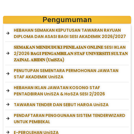
Pengumuman
HEBAHAN SEMAKAN KEPUTUSAN TAWARAN RAYUAN
DIPLOMA DAN ASASI BAGI SESI AKADEMIK 2026/2027
𝐒𝐄𝐌𝐀𝐊𝐀𝐍 𝐌𝐄𝐍𝐃𝐔𝐃𝐔𝐊𝐈 𝐏𝐄𝐍𝐈𝐋𝐀𝐈𝐀𝐍 𝐎𝐍𝐋𝐈𝐍𝐄 SESI IKLAN
2/2026 𝐁𝐀𝐆𝐈 𝐏𝐄𝐍𝐆𝐀𝐌𝐁𝐈𝐋𝐀𝐍 𝐒𝐓𝐀𝐅 𝐔𝐍𝐈𝐕𝐄𝐑𝐒𝐈𝐓𝐈 𝐒𝐔𝐋𝐓𝐀𝐍
𝐙𝐀𝐈𝐍𝐀𝐋 𝐀𝐁𝐈𝐃𝐈𝐍 (𝐔𝐧𝐢𝐒𝐙𝐀)
PENUTUPAN SEMENTARA PERMOHONAN JAWATAN
STAF AKADEMIK UniSZA
HEBAHAN IKLAN JAWATAN KOSONG STAF
PENTADBIRAN UniSZA & HoSZA SESI 2/2026
TAWARAN TENDER DAN SEBUT HARGA UniSZA
PENDAFTARAN PENGGUNAAN SISTEM TENDERWIZARD
UNTUK PEMBEKAL
E-PEROLEHAN UniSZA