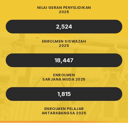
NILAI GERAN PENYELIDIKAN
2025
2,524
ENROLMEN SISWAZAH
2025
18,447
ENROLMEN
SARJANA MUDA 2025
1,815
ENROLMEN PELAJAR
ANTARABANGSA 2025