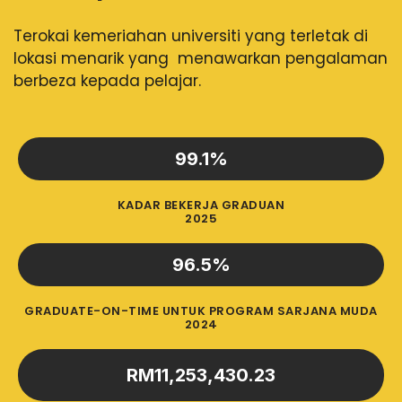
Terokai kemeriahan universiti yang terletak di
lokasi menarik yang menawarkan pengalaman
berbeza kepada pelajar.
99.1
%
KADAR BEKERJA GRADUAN
2025
96.5
%
GRADUATE-ON-TIME UNTUK PROGRAM SARJANA MUDA
2024
RM
11,253,430.23