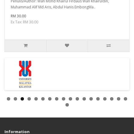
Penulis/Author: Wan Mohd Khairul Firdaus Wan Khairuldin,
Muhammad Alif Md Aris, Abdul Hanis EmbongMa..
RM 30.00
Ex Tax: RM 30.00
Information