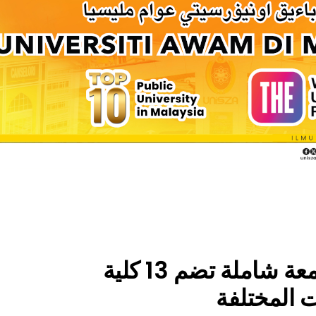
تعتبر جامعة السلطان زين العابدين (UniSZA) جامعة شاملة تضم 13 كلية
 المختلفة