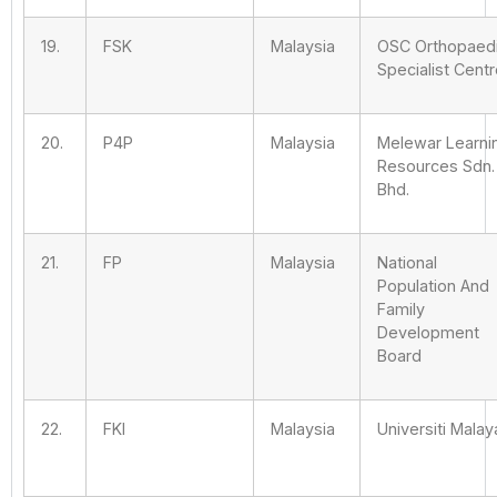
19.
FSK
Malaysia
OSC Orthopaed
Specialist Cent
20.
P4P
Malaysia
Melewar Learni
Resources Sdn.
Bhd.
21.
FP
Malaysia
National
Population And
Family
Development
Board
22.
FKI
Malaysia
Universiti Malay