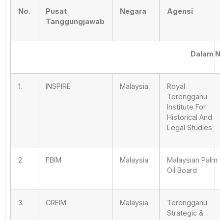
No.
Pusat
Negara
Agensi
Tanggungjawab
Dalam 
1.
INSPIRE
Malaysia
Royal
Terengganu
Institute For
Historical And
Legal Studies
2.
FBIM
Malaysia
Malaysian Palm
Oil Board
3.
CREIM
Malaysia
Terengganu
Strategic &