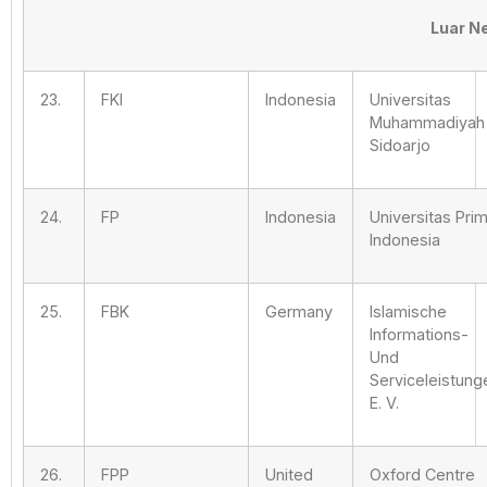
Luar N
23.
FKI
Indonesia
Universitas
Muhammadiyah
Sidoarjo
24.
FP
Indonesia
Universitas Pri
Indonesia
25.
FBK
Germany
Islamische
Informations-
Und
Serviceleistung
E. V.
26.
FPP
United
Oxford Centre