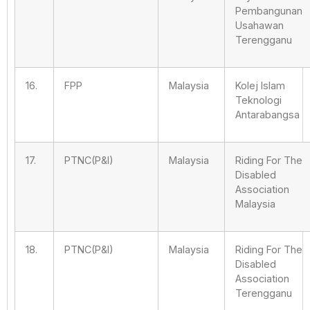
Pembangunan
Usahawan
Terengganu
16.
FPP
Malaysia
Kolej Islam
Teknologi
Antarabangsa
17.
PTNC(P&I)
Malaysia
Riding For The
Disabled
Association
Malaysia
18.
PTNC(P&I)
Malaysia
Riding For The
Disabled
Association
Terengganu