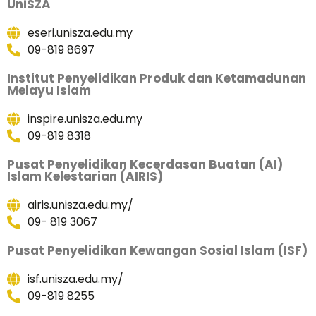
UniSZA
eseri.unisza.edu.my
09-819 8697
Institut Penyelidikan Produk dan Ketamadunan
Melayu Islam
inspire.unisza.edu.my
09-819 8318
Pusat Penyelidikan Kecerdasan Buatan (AI)
Islam Kelestarian (AIRIS)
airis.unisza.edu.my/
09- 819 3067
Pusat Penyelidikan Kewangan Sosial Islam (ISF)
isf.unisza.edu.my/
09-819 8255