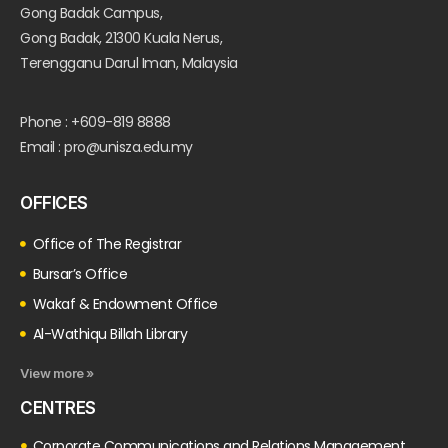
Gong Badak Campus,
Gong Badak, 21300 Kuala Nerus,
Terengganu Darul Iman, Malaysia
Phone : +609-819 8888
Email : pro@unisza.edu.my
OFFICES
Office of The Registrar
Bursar’s Office
Wakaf & Endowment Office
Al-Wathiqu Billah Library
View more »
CENTRES
Corporate Communications and Relations Management