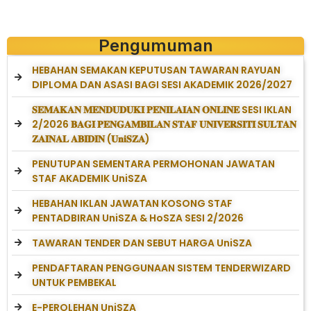
Pengumuman
HEBAHAN SEMAKAN KEPUTUSAN TAWARAN RAYUAN
DIPLOMA DAN ASASI BAGI SESI AKADEMIK 2026/2027
𝐒𝐄𝐌𝐀𝐊𝐀𝐍 𝐌𝐄𝐍𝐃𝐔𝐃𝐔𝐊𝐈 𝐏𝐄𝐍𝐈𝐋𝐀𝐈𝐀𝐍 𝐎𝐍𝐋𝐈𝐍𝐄 SESI IKLAN
2/2026 𝐁𝐀𝐆𝐈 𝐏𝐄𝐍𝐆𝐀𝐌𝐁𝐈𝐋𝐀𝐍 𝐒𝐓𝐀𝐅 𝐔𝐍𝐈𝐕𝐄𝐑𝐒𝐈𝐓𝐈 𝐒𝐔𝐋𝐓𝐀𝐍
𝐙𝐀𝐈𝐍𝐀𝐋 𝐀𝐁𝐈𝐃𝐈𝐍 (𝐔𝐧𝐢𝐒𝐙𝐀)
PENUTUPAN SEMENTARA PERMOHONAN JAWATAN
STAF AKADEMIK UniSZA
HEBAHAN IKLAN JAWATAN KOSONG STAF
PENTADBIRAN UniSZA & HoSZA SESI 2/2026
TAWARAN TENDER DAN SEBUT HARGA UniSZA
PENDAFTARAN PENGGUNAAN SISTEM TENDERWIZARD
UNTUK PEMBEKAL
E-PEROLEHAN UniSZA