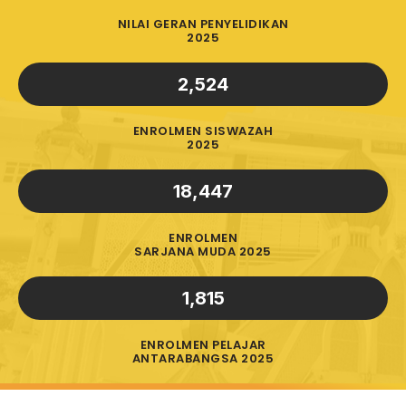
NILAI GERAN PENYELIDIKAN
2025
2,524
ENROLMEN SISWAZAH
2025
18,447
ENROLMEN
SARJANA MUDA 2025
1,815
ENROLMEN PELAJAR
ANTARABANGSA 2025