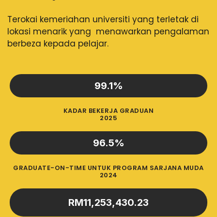
Terokai kemeriahan universiti yang terletak di
lokasi menarik yang menawarkan pengalaman
berbeza kepada pelajar.
99.1
%
KADAR BEKERJA GRADUAN
2025
96.5
%
GRADUATE-ON-TIME UNTUK PROGRAM SARJANA MUDA
2024
RM
11,253,430.23