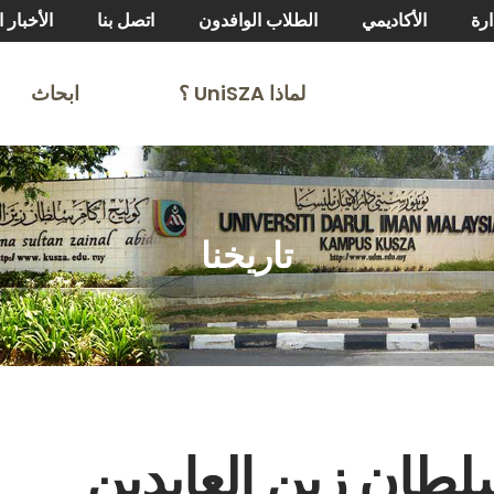
ارة
الأكاديمي
الطلاب الوافدون
اتصل بنا
الأخبار ا
لماذا UniSZA ⸮
ابحاث
تاريخنا
لطان زين العابدين