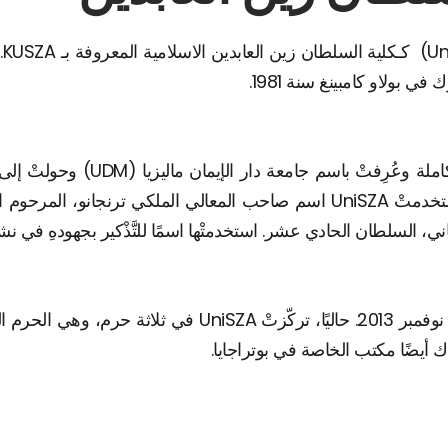
 بولاو كامبينغ سنة 1981.
السلطان زين العابدين (UniSZA). وقد استخدمتْ UniSZA اسم صاحب المعالي ال
 السلطان الحادي عشر. استخدمتْها اسمًا للتَّذْكير بجهودهِ في نشر
وتم تقديم UniSZA شعارها الجديد في 29 نوفمبر 2013. حاليًا
ك أيضًا مكتب الخاصة في بوتراجايا.