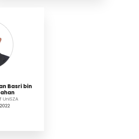
an Basri bin
Dahan
f UniSZA
 2022