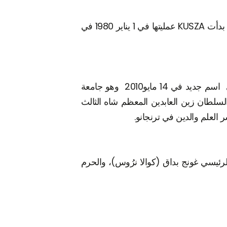
بدأت جامعة السلطان زين العابدين (UniSZA) كـكلية السلطان زين العابدين الاسلامية المعروفة بـ KUSZA. بدأت KUSZA عمليتها في 1 يناير 1980 في
أكملتْ KUSZA ترقيتها إلى جامعة وطنية كاملة وعُرِفتْ باسم جامعة دار الإيمان ماليزيا (UDM) وحولتْ إلى اسم جديد في 14 مايو2010 وهو جامعة
ملكي ترنجانو، المرحوم السلطان زين العابدين المعظم شاه الثالث
 العلم والدين في ترنجانو.
، تركّزتْ UniSZA في ثلاثة حرم، وهي الحرم الرئيسي غونج بداق (كوالا نرُوس)، والحرم