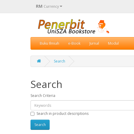
RM
Currency
Buku Ilmiah
e-Book
Jurnal
Modul
Search
Search
Search Criteria
Search in product descriptions