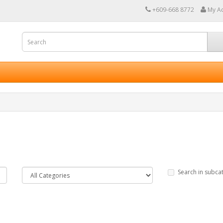
+609-668 8772
My A
Search in subca