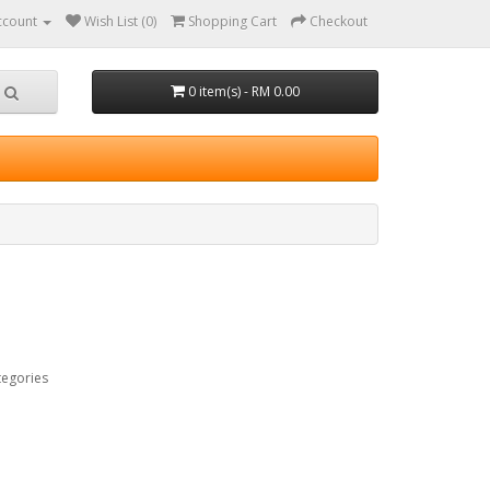
ccount
Wish List (0)
Shopping Cart
Checkout
0 item(s) - RM 0.00
tegories