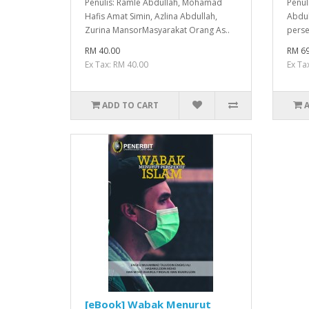
Penulis: Ramle Abdullah, Mohamad
Penul
Hafis Amat Simin, Azlina Abdullah,
Abdul
Zurina MansorMasyarakat Orang As..
persep
RM 40.00
RM 69
Ex Tax: RM 40.00
Ex Ta
ADD TO CART
[eBook] Wabak Menurut