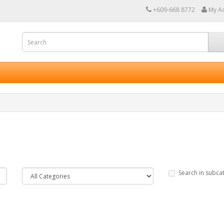
+609-668 8772
My A
Search in subca