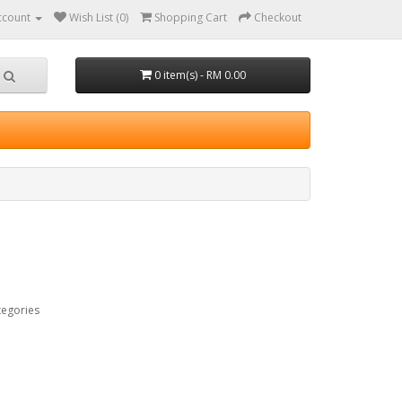
ccount
Wish List (0)
Shopping Cart
Checkout
0 item(s) - RM 0.00
tegories