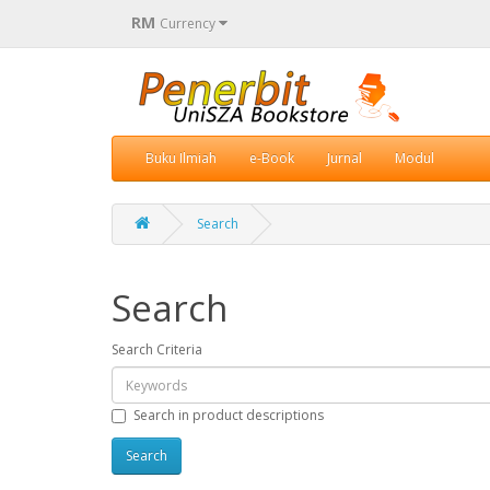
RM
Currency
Buku Ilmiah
e-Book
Jurnal
Modul
Search
Search
Search Criteria
Search in product descriptions