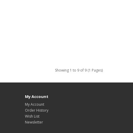
Showing 1 to 9 of 9 (1 Pages)
My Account
My Account
Order History
Wish List
Newsletter