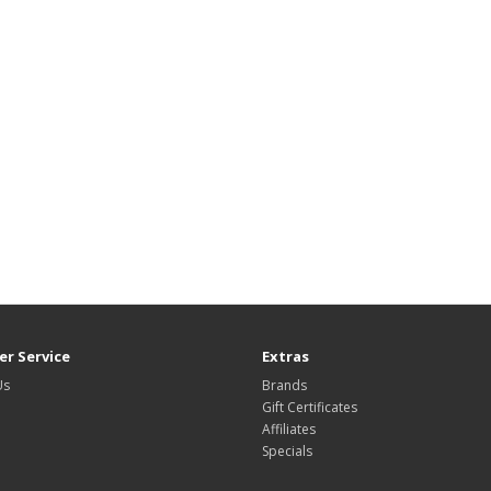
r Service
Extras
Us
Brands
Gift Certificates
Affiliates
Specials