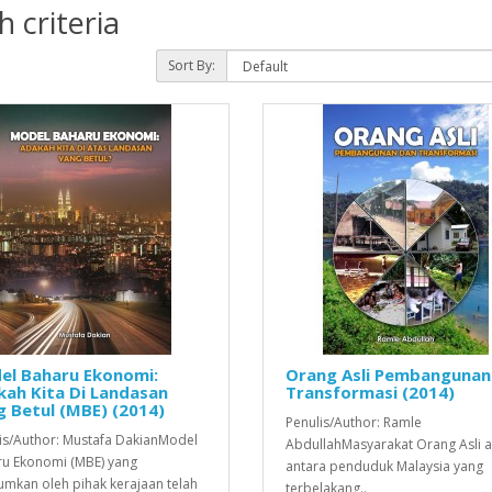
 criteria
Sort By:
el Baharu Ekonomi:
Orang Asli Pembangunan
ah Kita Di Landasan
Transformasi (2014)
 Betul (MBE) (2014)
Penulis/Author: Ramle
is/Author: Mustafa DakianModel
AbdullahMasyarakat Orang Asli 
u Ekonomi (MBE) yang
antara penduduk Malaysia yang
mkan oleh pihak kerajaan telah
terbelakang..