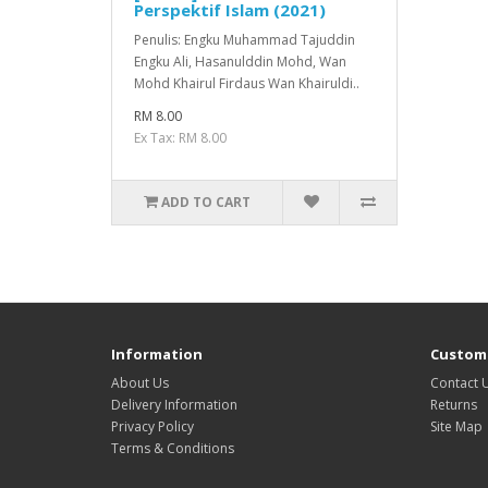
Perspektif Islam (2021)
Penulis: Engku Muhammad Tajuddin
Engku Ali, Hasanulddin Mohd, Wan
Mohd Khairul Firdaus Wan Khairuldi..
RM 8.00
Ex Tax: RM 8.00
ADD TO CART
Information
Custome
About Us
Contact 
Delivery Information
Returns
Privacy Policy
Site Map
Terms & Conditions