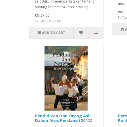
SaidBuku ini memperkatakan tentang
me..
hubung kait antara kesedaran sej..
RM 38
RM 27.00
Ex Ta
Ex Tax: RM 27.00
ADD TO CART
Pendidikan Dan Orang Asli
Pers
Dalam Arus Perdana (2012)
Poli