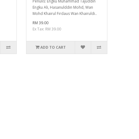
Penulis: Engku Muhammad Tajuddin
Engku Ali, Hasanulddin Mohd, Wan
Mohd Khairul Firdaus Wan Khairuldi..
RM 39.00
Ex Tax: RM 39.00
ADD TO CART