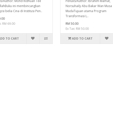
is/Author: Mohd Ridhuan Tee
Penulis/Author: Ibrahim Mamat,
lahBuku ini membincangkan
Norsuhaily Abu Bakar Wan Musa
si belia Cina di Institusi Pen..
MudaTujuan utama Program
Transformasi L..
.00
x: RM 69.00
RM 50.00
Ex Tax: RM 50.00
ADD TO CART
ADD TO CART