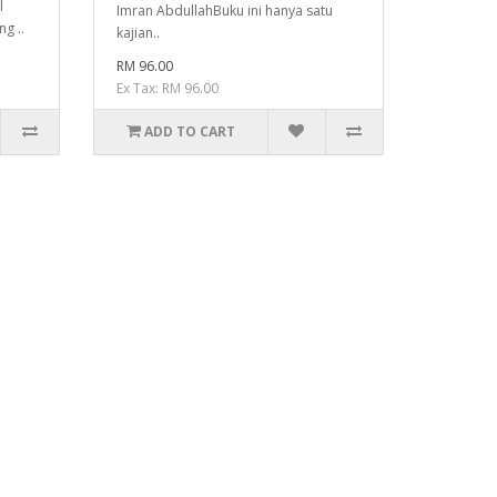
l
Imran AbdullahBuku ini hanya satu
g ..
kajian..
RM 96.00
Ex Tax: RM 96.00
ADD TO CART