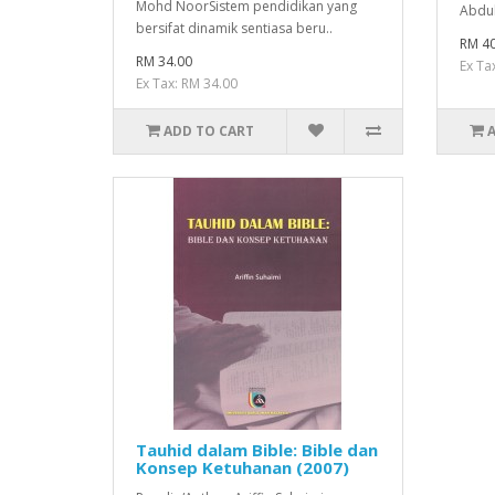
Mohd NoorSistem pendidikan yang
Abdul
bersifat dinamik sentiasa beru..
RM 40
RM 34.00
Ex Ta
Ex Tax: RM 34.00
ADD TO CART
Tauhid dalam Bible: Bible dan
Konsep Ketuhanan (2007)