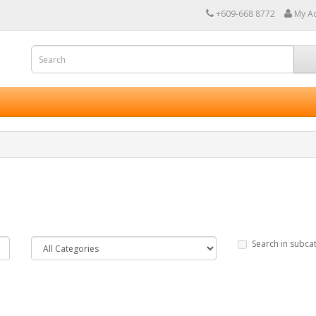
+609-668 8772
My A
Search in subca