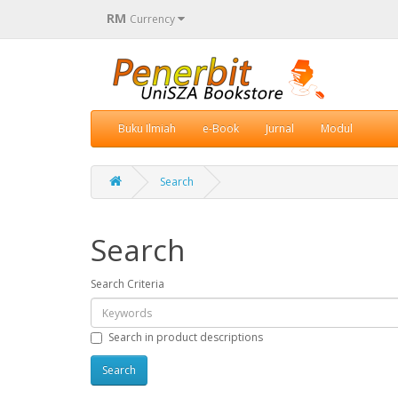
RM
Currency
Buku Ilmiah
e-Book
Jurnal
Modul
Search
Search
Search Criteria
Search in product descriptions