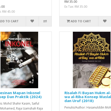
RM 35.00
.00
Ex Tax: RM 35.00
x: RM 45.00
ADD TO CART
ADD TO CART
esinan Mapan Inkonel
Risalah Fi Bayan Hukm al
ep Dan Praktik (2024)
wa al-Riba Konsep Masla
dan Uruf (2018)
is: Mohd Shahir Kasim, Saiful
Penulis/Author: Hasanulddin Moh
 Mohamed, Raja Izamshah Raja