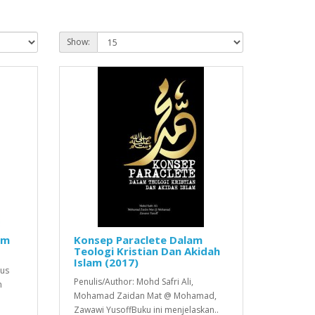
Show:
am
Konsep Paraclete Dalam
Teologi Kristian Dan Akidah
Islam (2017)
aus
Penulis/Author: Mohd Safri Ali,
h
Mohamad Zaidan Mat @ Mohamad,
Zawawi YusoffBuku ini menjelaskan..