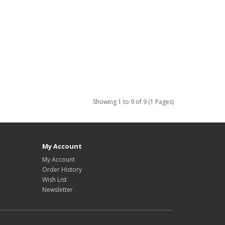
Showing 1 to 9 of 9 (1 Pages)
My Account
My Account
Order History
Wish List
Newsletter