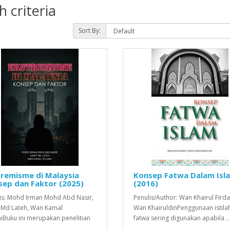
 criteria
Sort By:
remisme di Malaysia
Konsep Fatwa Dalam Isl
ep dan Faktor (2025)
(2016)
is: Mohd Irman Mohd Abd Nasir,
Penulis/Author: Wan Khairul Fird
 Md Lateh, Wan Kamal
Wan KhairuldinPenggunaan istila
iBuku ini merupakan penelitian
fatwa sering digunakan apabila ..