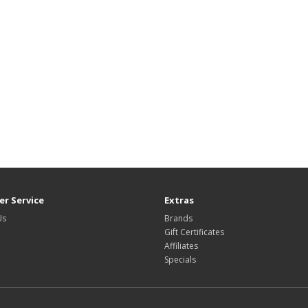
r Service
Extras
Us
Brands
Gift Certificates
Affiliates
Specials