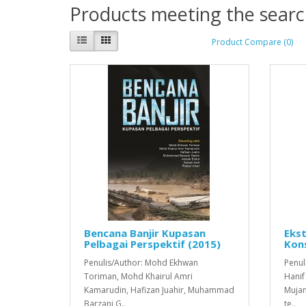
Products meeting the search
Product Compare (0)
Bencana Banjir Kupasan
Ekst
Pelbagai Perspektif (2015)
Kons
Penulis/Author: Mohd Ekhwan
Penul
Toriman, Mohd Khairul Amri
Hanif
Kamarudin, Hafizan Juahir, Muhammad
Mujan
Barzani G..
te..