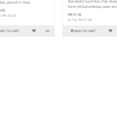
Wan Mohd Yusof Wan Chik, Abdu
lah, Jaharah A. Ghan..
Karim AliUlama Melayu silam serin
.00
RM 51.00
x: RM 40.00
Ex Tax: RM 51.00
ADD TO CART
ADD TO CART