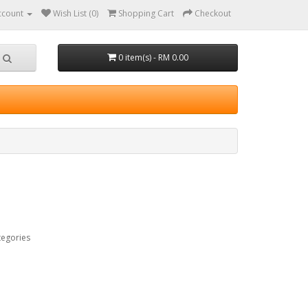
ccount
Wish List (0)
Shopping Cart
Checkout
0 item(s) - RM 0.00
tegories