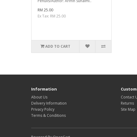
Penulis/Author: Ariffin Suhaimi..
RM 25.00
Ex Tax: RM 25.00
ADD TO CART
Information
Custome
About Us
Contact 
Delivery Information
Returns
Privacy Policy
Site Map
Terms & Conditions