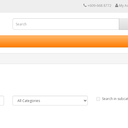
+609-668 8772
My A
Search in subca