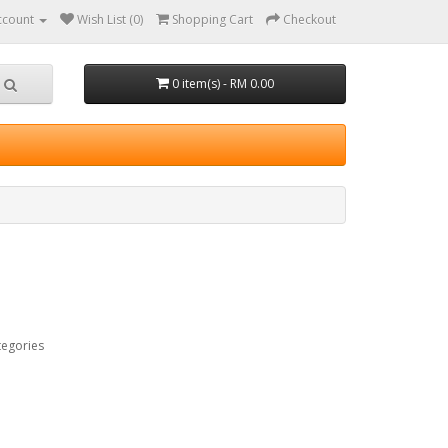
ccount
Wish List (0)
Shopping Cart
Checkout
0 item(s) - RM 0.00
tegories