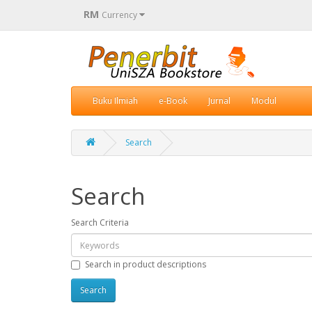
RM
Currency
Buku Ilmiah
e-Book
Jurnal
Modul
Search
Search
Search Criteria
Search in product descriptions