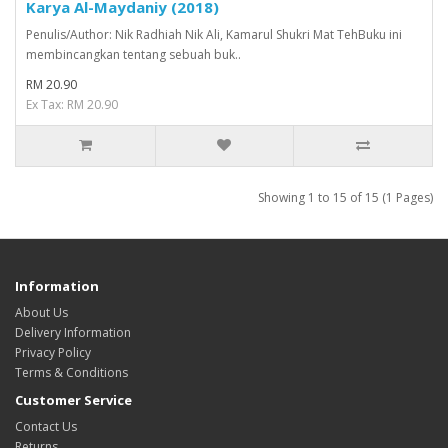
Karya Al-Maydaniy (2018)
Penulis/Author: Nik Radhiah Nik Ali, Kamarul Shukri Mat TehBuku ini
membincangkan tentang sebuah buk..
RM 20.90
Ex Tax: RM 20.90
Showing 1 to 15 of 15 (1 Pages)
Information
About Us
Delivery Information
Privacy Policy
Terms & Conditions
Customer Service
Contact Us
Returns