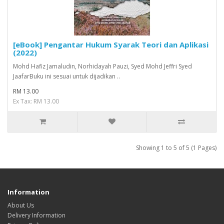
[eBook] Pengantar Hukum Syarak Teori dan Aplikasi
(2022)
Mohd Hafiz Jamaludin, Norhidayah Pauzi, Syed Mohd Jeffri Syed
JaafarBuku ini sesuai untuk dijadikan ..
RM 13.00
Ex Tax: RM 13.00
Showing 1 to 5 of 5 (1 Pages)
Information
About Us
Delivery Information