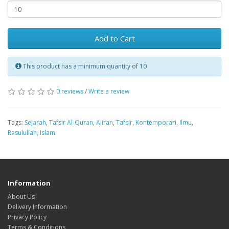
Add to Cart
This product has a minimum quantity of 10
0 reviews
/
Write a review
Tags:
Sejarah
,
Tafsir Al-Quran
,
Aliran
,
Tafsir
,
Kontemporari
,
Ilmu
,
Rasulullah
,
Islam
Information
About Us
Delivery Information
Privacy Policy
Terms & Conditions