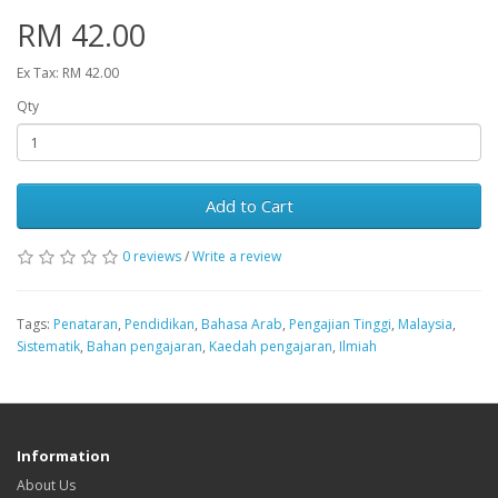
RM 42.00
Ex Tax: RM 42.00
Qty
Add to Cart
0 reviews
/
Write a review
Tags:
Penataran
,
Pendidikan
,
Bahasa Arab
,
Pengajian Tinggi
,
Malaysia
,
Sistematik
,
Bahan pengajaran
,
Kaedah pengajaran
,
Ilmiah
Information
About Us