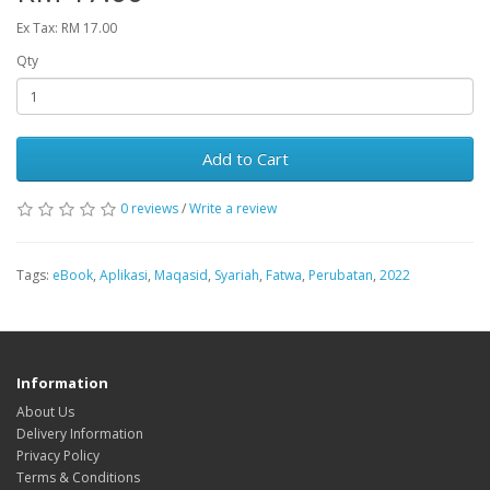
Ex Tax: RM 17.00
Qty
Add to Cart
0 reviews
/
Write a review
Tags:
eBook
,
Aplikasi
,
Maqasid
,
Syariah
,
Fatwa
,
Perubatan
,
2022
Information
About Us
Delivery Information
Privacy Policy
Terms & Conditions