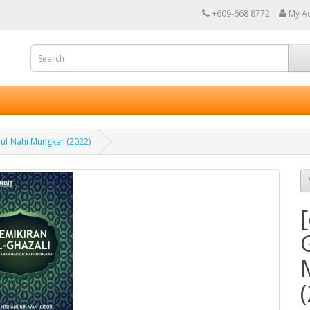
+609-668 8772
My A
uf Nahi Mungkar (2022)