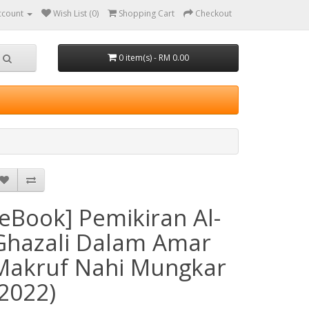
ccount
Wish List (0)
Shopping Cart
Checkout
0 item(s) - RM 0.00
[eBook] Pemikiran Al-
Ghazali Dalam Amar
Makruf Nahi Mungkar
(2022)