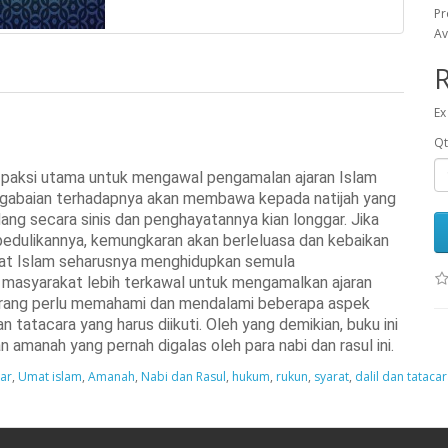
Pr
Av
Ex
Qt
paksi utama untuk mengawal pengamalan ajaran Islam
ngabaian terhadapnya akan membawa kepada natijah yang
ng secara sinis dan penghayatannya kian longgar. Jika
pedulikannya, kemungkaran akan berleluasa dan kebaikan
umat Islam seharusnya menghidupkan semula
masyarakat lebih terkawal untuk mengamalkan ajaran
eorang perlu memahami dan mendalami beberapa aspek
n tatacara yang harus diikuti. Oleh yang demikian, buku ini
 amanah yang pernah digalas oleh para nabi dan rasul ini.
ar
,
Umat islam
,
Amanah
,
Nabi dan Rasul
,
hukum
,
rukun
,
syarat
,
dalil dan tataca