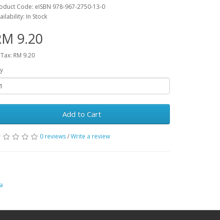
oduct Code: eISBN 978-967-2750-13-0
ailability: In Stock
RM 9.20
 Tax: RM 9.20
y
Add to Cart
0 reviews
/
Write a review
ra