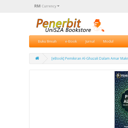
RM
Currency
Buku Ilmiah
e-Book
Jurnal
Modul
[eBook] Pemikiran Al-Ghazali Dalam Amar Makr