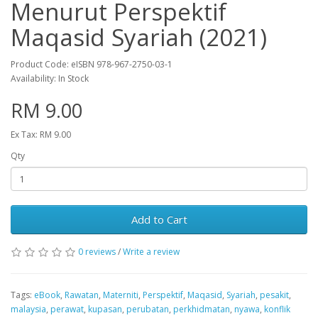
Menurut Perspektif
Maqasid Syariah (2021)
Product Code: eISBN 978-967-2750-03-1
Availability: In Stock
RM 9.00
Ex Tax: RM 9.00
Qty
Add to Cart
0 reviews
/
Write a review
Tags:
eBook
,
Rawatan
,
Materniti
,
Perspektif
,
Maqasid
,
Syariah
,
pesakit
,
malaysia
,
perawat
,
kupasan
,
perubatan
,
perkhidmatan
,
nyawa
,
konflik