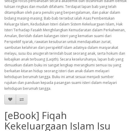
sebagai focus perbahasan secara akademik dan dizahirkan dalam bentuk
tulisan ringkas dan mudah difahami. Terdapat lapan bab yang telah
ditampilkan oleh para penulis yang berpengalaman, dan pakar dalam
bidang masing-masing. Bab-bab tersebut ialah Asas Pembentukan
Keluarga Islam, Kedudukan Isteri dalam Sistem Kekeluargaan Islam, Hak
Isteri Terhadap Fasakh Menghilangkan Kemudaratan dalam Perkahwinan,
Amalan, Beridah dalam kalangan isteri yang kematian suami dari
Perspektif syarak, rawatan kesuburan untuk mendapatkan zuriat,
sambutan kelahiran dari perspektif islam adatnya dalam masyarakat
melayu, susu ibu anugerah terindah buat seorang anak, serta hokum dan
kebajikan anak terbuang (Laqith). Secara keseluruhanya, lapan bab yang
dimuatkan dalam buku ini sangat lengkap merangkumi semua isu yang
berkaitan kitaran hidup seorang isteri dan anak dalam melayari
kehidupan berumah tangga. Buku ini amat sesuai menjadi sumber
rujukan dan panduan kepada pasangan suami isteri dalam melayari
kehidupan berumah tangga.
[eBook] Fiqah
Kekeluargaan Islam Isu