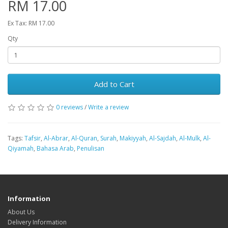
RM 17.00
Ex Tax: RM 17.00
Qty
Add to Cart
0 reviews
/
Write a review
Tags:
Tafsir
,
Al-Abrar
,
Al-Quran
,
Surah
,
Makiyyah
,
Al-Sajdah
,
Al-Mulk
,
Al-
Qiyamah
,
Bahasa Arab
,
Penulisan
Information
About Us
Delivery Information