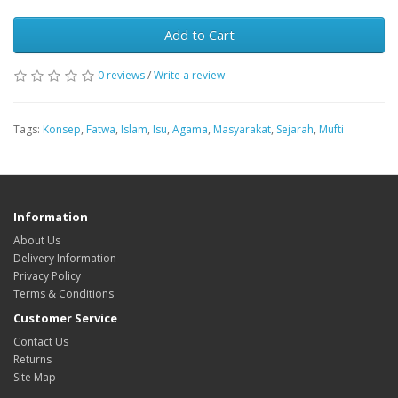
Add to Cart
0 reviews
/
Write a review
Tags:
Konsep
,
Fatwa
,
Islam
,
Isu
,
Agama
,
Masyarakat
,
Sejarah
,
Mufti
Information
About Us
Delivery Information
Privacy Policy
Terms & Conditions
Customer Service
Contact Us
Returns
Site Map