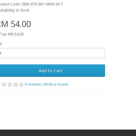
oduct Code: ISBN 978-967-0899-36-7
ailability: In Stock
RM 54.00
 Tax: RM 54.00
y
Add to Cart
0 reviews
/
Write a review