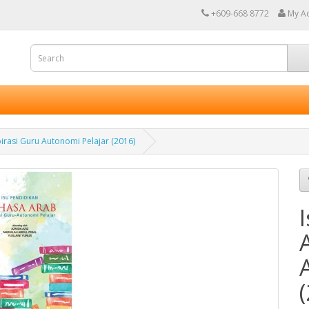
+609-668 8772
My A
irasi Guru Autonomi Pelajar (2016)