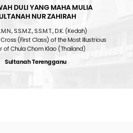
AH DULI YANG MAHA MULIA
ULTANAH NUR ZAHIRAH
.M.N., S.S.M.Z., S.S.M.T., D.K. (Kedah),
Cross (First Class) of the Most Illustrious
r of Chula Chom Klao (Thailand)
Sultanah Terengganu