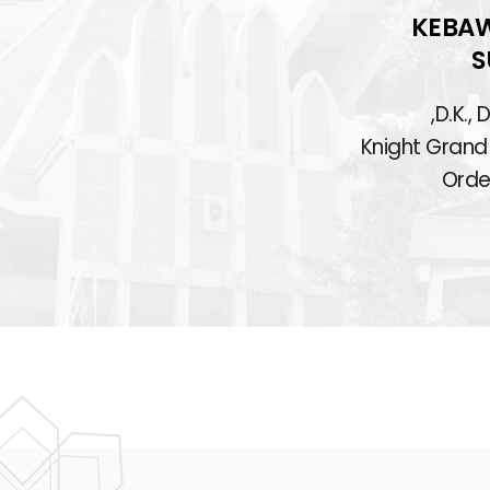
KEBAW
S
D.K.,
D
Knight Grand 
Orde