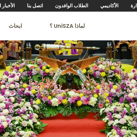
ارة
الأكاديمي
الطلاب الوافدون
اتصل بنا
الأخبار ا
لماذا UniSZA ⸮
ابحاث