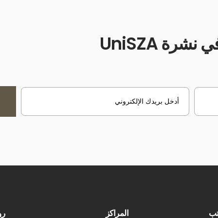
شرة UniSZA
رو
تب
المراكز