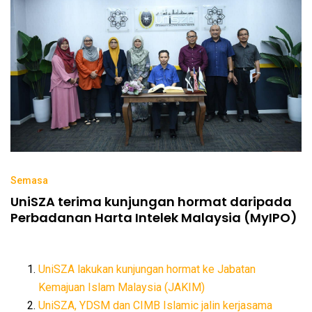
Semasa
UniSZA terima kunjungan hormat daripada
Perbadanan Harta Intelek Malaysia (MyIPO)
UniSZA lakukan kunjungan hormat ke Jabatan
Kemajuan Islam Malaysia (JAKIM)
UniSZA, YDSM dan CIMB Islamic jalin kerjasama