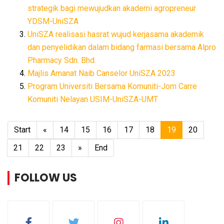
strategik bagi mewujudkan akademi agropreneur
YDSM-UniSZA
UniSZA realisasi hasrat wujud kerjasama akademik
dan penyelidikan dalam bidang farmasi bersama Alpro
Pharmacy Sdn. Bhd.
Majlis Amanat Naib Canselor UniSZA 2023
Program Universiti Bersama Komuniti-Jom Carre
Komuniti Nelayan USIM-UniSZA-UMT
Start
«
14
15
16
17
18
19
20
21
22
23
»
End
FOLLOW US