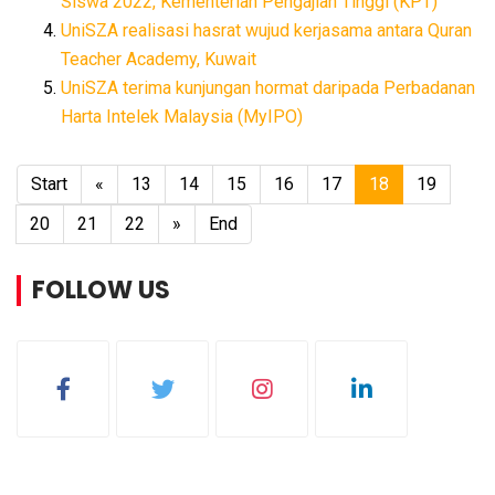
Siswa 2022, Kementerian Pengajian Tinggi (KPT)
UniSZA realisasi hasrat wujud kerjasama antara Quran
Teacher Academy, Kuwait
UniSZA terima kunjungan hormat daripada Perbadanan
Harta Intelek Malaysia (MyIPO)
Start
«
13
14
15
16
17
18
19
20
21
22
»
End
FOLLOW US