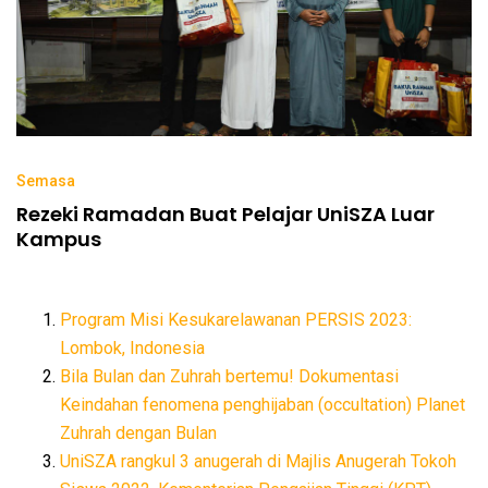
Semasa
Rezeki Ramadan Buat Pelajar UniSZA Luar
Kampus
Program Misi Kesukarelawanan PERSIS 2023:
Lombok, Indonesia
Bila Bulan dan Zuhrah bertemu! Dokumentasi
Keindahan fenomena penghijaban (occultation) Planet
Zuhrah dengan Bulan
UniSZA rangkul 3 anugerah di Majlis Anugerah Tokoh