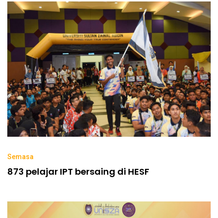
Semasa
873 pelajar IPT bersaing di HESF