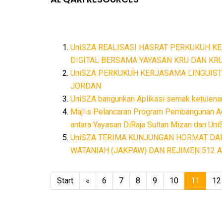
UniSZA REALISASI HASRAT PERKUKUH K
DIGITAL BERSAMA YAYASAN KRU DAN KRU
UniSZA PERKUKUH KERJASAMA LINGUIST
JORDAN
UniSZA bangunkan Aplikasi semak ketulen
Majlis Pelancaran Program Pembangunan Ag
antara Yayasan DiRaja Sultan Mizan dan Un
UniSZA TERIMA KUNJUNGAN HORMAT D
WATANIAH (JAKPAW) DAN REJIMEN 512 
Start
«
6
7
8
9
10
11
12