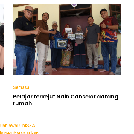
Semasa
Pelajar terkejut Naib Canselor datang
rumah
tuan awal UniSZA
da perubatan sukan