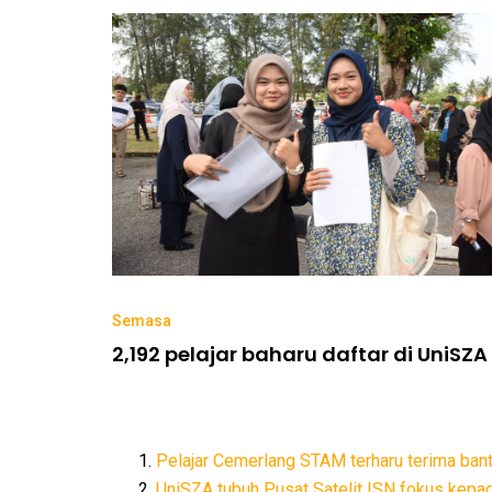
Semasa
2,192 pelajar baharu daftar di UniSZA
Pelajar Cemerlang STAM terharu terima ban
UniSZA tubuh Pusat Satelit ISN fokus kepa