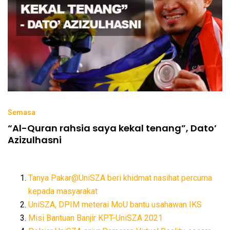
Semasa
“Al-Quran rahsia saya kekal tenang”, Dato’
Azizulhasni
Tanya Pakar@UniSZA beri khidmat nasihat percuma
kepada masyarakat
UniSZA, DPIM meterai MoU bantu usahawan IKS
Misi Bantuan Banjir KPT-UniSZA 2021