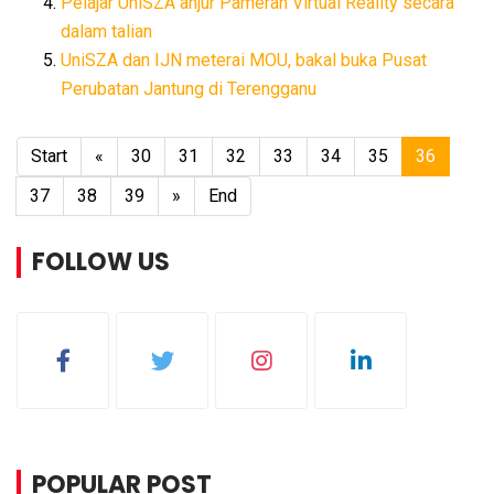
Pelajar UniSZA anjur Pameran Virtual Reality secara
dalam talian
UniSZA dan IJN meterai MOU, bakal buka Pusat
Perubatan Jantung di Terengganu
Start
«
30
31
32
33
34
35
36
37
38
39
»
End
FOLLOW US
POPULAR POST