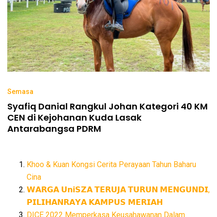
Semasa
Syafiq Danial Rangkul Johan Kategori 40 KM
CEN di Kejohanan Kuda Lasak
Antarabangsa PDRM
Khoo & Kuan Kongsi Cerita Perayaan Tahun Baharu
Cina
𝗪𝗔𝗥𝗚𝗔 𝗨𝗻𝗶𝗦𝗭𝗔 𝗧𝗘𝗥𝗨𝗝𝗔 𝗧𝗨𝗥𝗨𝗡 𝗠𝗘𝗡𝗚𝗨𝗡𝗗𝗜,
𝗣𝗜𝗟𝗜𝗛𝗔𝗡𝗥𝗔𝗬𝗔 𝗞𝗔𝗠𝗣𝗨𝗦 𝗠𝗘𝗥𝗜𝗔𝗛
DICE 2022 Memperkasa Keusahawanan Dalam