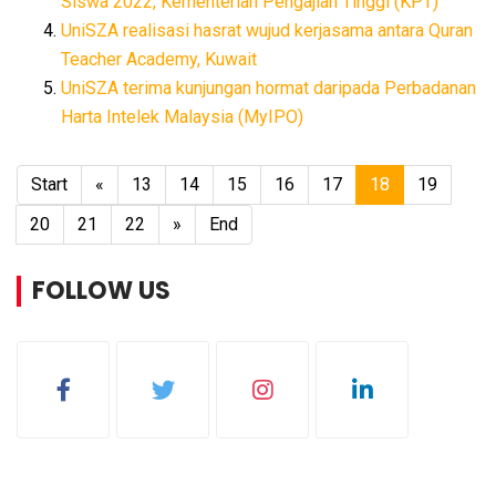
Siswa 2022, Kementerian Pengajian Tinggi (KPT)
UniSZA realisasi hasrat wujud kerjasama antara Quran
Teacher Academy, Kuwait
UniSZA terima kunjungan hormat daripada Perbadanan
Harta Intelek Malaysia (MyIPO)
Start
«
13
14
15
16
17
18
19
20
21
22
»
End
FOLLOW US