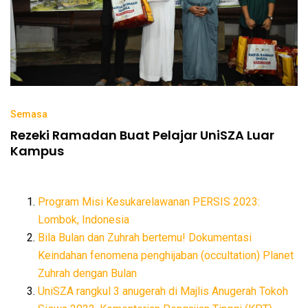
Semasa
Rezeki Ramadan Buat Pelajar UniSZA Luar
Kampus
Program Misi Kesukarelawanan PERSIS 2023:
Lombok, Indonesia
Bila Bulan dan Zuhrah bertemu! Dokumentasi
Keindahan fenomena penghijaban (occultation) Planet
Zuhrah dengan Bulan
UniSZA rangkul 3 anugerah di Majlis Anugerah Tokoh