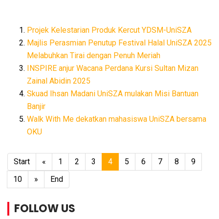
Projek Kelestarian Produk Kercut YDSM-UniSZA
Majlis Perasmian Penutup Festival Halal UniSZA 2025
Melabuhkan Tirai dengan Penuh Meriah
INSPIRE anjur Wacana Perdana Kursi Sultan Mizan
Zainal Abidin 2025
Skuad Ihsan Madani UniSZA mulakan Misi Bantuan
Banjir
Walk With Me dekatkan mahasiswa UniSZA bersama
OKU
Start
«
1
2
3
4
5
6
7
8
9
10
»
End
FOLLOW US