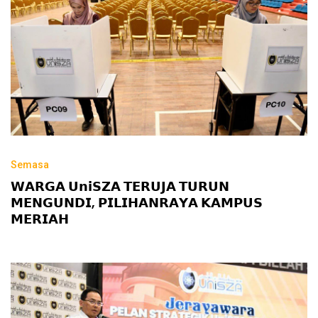
Semasa
𝗪𝗔𝗥𝗚𝗔 𝗨𝗻𝗶𝗦𝗭𝗔 𝗧𝗘𝗥𝗨𝗝𝗔 𝗧𝗨𝗥𝗨𝗡
𝗠𝗘𝗡𝗚𝗨𝗡𝗗𝗜, 𝗣𝗜𝗟𝗜𝗛𝗔𝗡𝗥𝗔𝗬𝗔 𝗞𝗔𝗠𝗣𝗨𝗦
𝗠𝗘𝗥𝗜𝗔𝗛