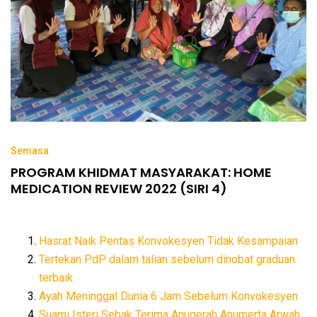
Semasa
PROGRAM KHIDMAT MASYARAKAT: HOME
MEDICATION REVIEW 2022 (SIRI 4)
Hasrat Naik Pentas Konvokesyen Tidak Kesampaian
Tertekan PdP dalam talian sebelum dinobat graduan
terbaik
Ayah Meninggal Dunia 6 Jam Sebelum Konvokesyen
Suami Isteri Sebak Terima Anugerah Anumerta Arwah