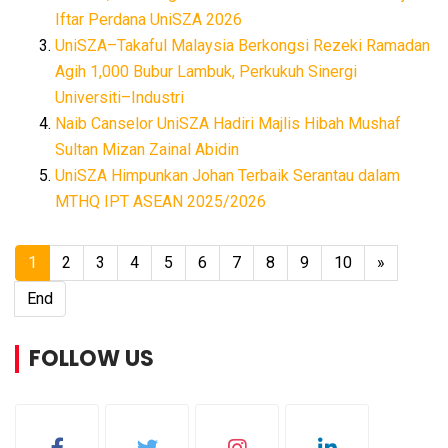
Iftar Perdana UniSZA 2026
UniSZA–Takaful Malaysia Berkongsi Rezeki Ramadan
Agih 1,000 Bubur Lambuk, Perkukuh Sinergi
Universiti–Industri
Naib Canselor UniSZA Hadiri Majlis Hibah Mushaf
Sultan Mizan Zainal Abidin
UniSZA Himpunkan Johan Terbaik Serantau dalam
MTHQ IPT ASEAN 2025/2026
1
2
3
4
5
6
7
8
9
10
»
End
FOLLOW US