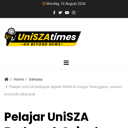
Monday, 10 August 2026
Home
Semasa
Pelajar UniSZA berkayak sejauh 50KM di Sungai Terengganu, santuni
komuniti setempat
Pelajar UniSZA