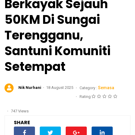
Berkayak Sejauh
50KM Di Sungai
Terengganu,
Santuni Komuniti
Setempat
Nik Nurhani
18 August 2025
Semasa
Category :
Rating
747 Views
SHARE