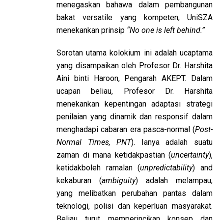
menegaskan bahawa dalam pembangunan
bakat versatile yang kompeten, UniSZA
menekankan prinsip
“No one is left behind.”
Sorotan utama kolokium ini adalah ucaptama
yang disampaikan oleh Profesor Dr. Harshita
Aini binti Haroon, Pengarah AKEPT. Dalam
ucapan beliau, Profesor Dr. Harshita
menekankan kepentingan adaptasi strategi
penilaian yang dinamik dan responsif dalam
menghadapi cabaran era pasca-normal (
Post-
Normal Times, PNT
). Ianya adalah suatu
zaman di mana ketidakpastian (
uncertainty
),
ketidakboleh ramalan (
unpredictability
) and
kekaburan (
ambiguity
) adalah melampau,
yang melibatkan perubahan pantas dalam
teknologi, polisi dan keperluan masyarakat.
Beliau turut memperincikan konsep dan