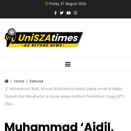
Friday, 07 August 2026
Home
Semasa
Muhammad ‘Aidil, Ahmad Abid terima hadiah pakej umrah di Majlis
Tilawah dan Menghafaz al-Quran antara Institusi Pendidikan Tinggi (IPT)
2024
Muhammad ‘Aidil,