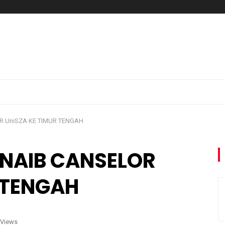
 UniSZA KE TIMUR TENGAH
NAIB CANSELOR
 TENGAH
 Views