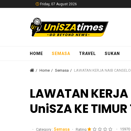
Friday, 07 August 2026
HOME
SEMASA
TRAVEL
SUKAN
Home
Semasa
LAWATAN KERJA NAIB CANSELOR
LAWATAN KERJA 
UniSZA KE TIMUR
Semasa
15970
Category :
Rating