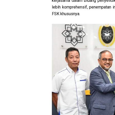
kerjasama dalam bidang penyelid
lebih komprehensif, penempatan ind
FSK khususnya.