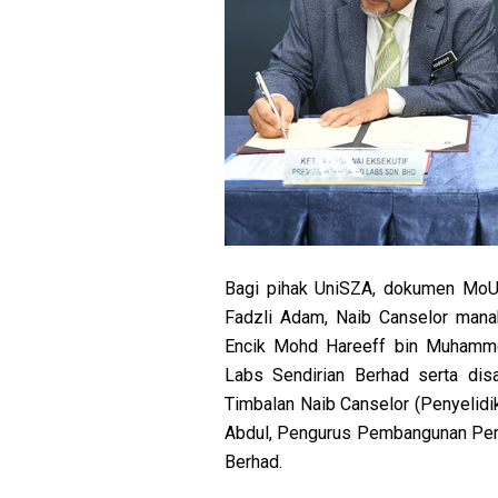
Bagi pihak UniSZA, dokumen MoU t
Fadzli Adam, Naib Canselor manak
Encik Mohd Hareeff bin Muhammed
Labs Sendirian Berhad serta disa
Timbalan Naib Canselor (Penyelidi
Abdul, Pengurus Pembangunan Perni
Berhad.