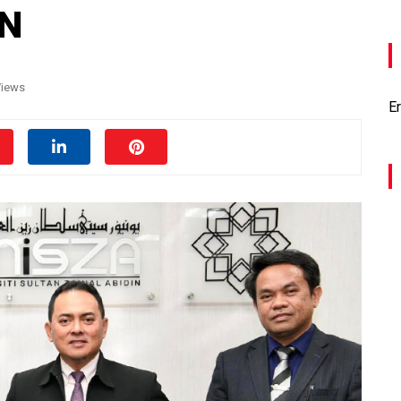
AN
Views
Er