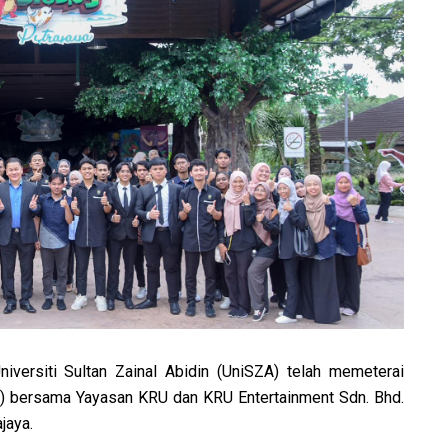
iversiti Sultan Zainal Abidin (UniSZA) telah memeterai
bersama Yayasan KRU dan KRU Entertainment Sdn. Bhd.
ajaya.