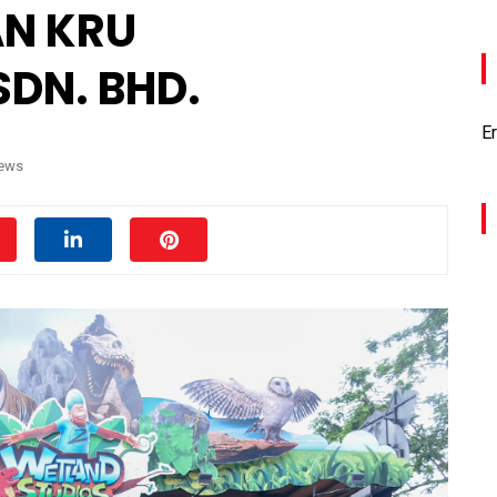
N KRU
DN. BHD.
Er
iews