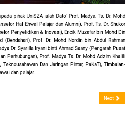
ripada pihak UniSZA ialah Dato’ Prof. Madya. Ts. Dr. Mohd
nselor Hal Ehwal Pelajar dan Alumni), Prof. Ts. Dr. Shukor
elor Penyelidikan & Inovasi), Encik Muzafar bin Mohd Din
ohd (Bendahari), Prof. Dr. Mohd Nordin bin Abdul Rahman
ya Dr. Syarilla Iryani binti Ahmad Saany (Pengarah Pusat
an Perhubungan), Prof. Madya Ts. Dr. Mohd Adzim Khalili
a, Teknousahawan Dan Jaringan Pintar, PaKaT), Timbalan-
wai dan pelajar.
Next