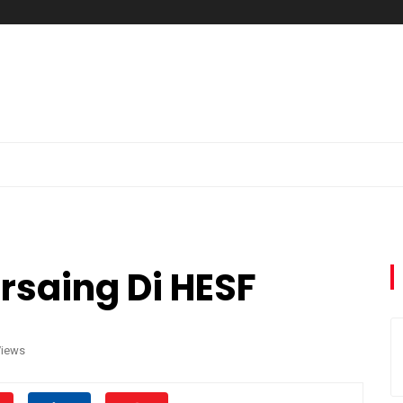
ersaing Di HESF
Views