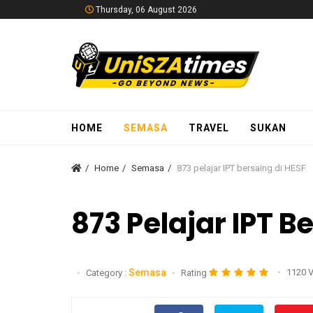
Thursday, 06 August 2026
HOME
SEMASA
TRAVEL
SUKAN
Home
Semasa
873 pelajar IPT bersaing di HESF
873 Pelajar IPT B
Semasa
1120 
Category :
Rating