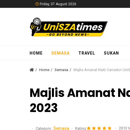
Friday, 07 August 2026
HOME
SEMASA
TRAVEL
SUKAN
Home
Semasa
Majlis Amanat Naib Canselor Uni
Majlis Amanat N
2023
Semasa
2013 
Category :
Rating