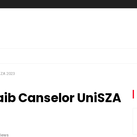
SZA 2023
aib Canselor UniSZA
Views