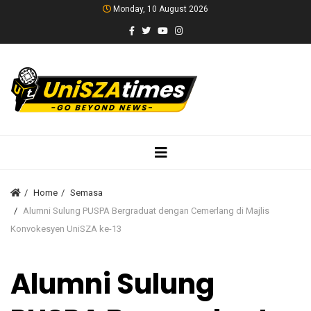
Monday, 10 August 2026
Home
Semasa
Alumni Sulung PUSPA Bergraduat dengan Cemerlang di Majlis
Konvokesyen UniSZA ke-13
Alumni Sulung