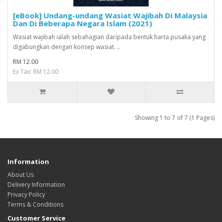
[eBook] Undang-undang Wasiat Wajibah Di Malaysia
Dan Di Beberapa Negara Islam (2021)
Wasiat wajibah ialah sebahagian daripada bentuk harta pusaka yang
digabungkan dengan konsep wasiat. ..
RM 12.00
Ex Tax: RM 12.00
Showing 1 to 7 of 7 (1 Pages)
Information
About Us
Delivery Information
Privacy Policy
Terms & Conditions
Customer Service