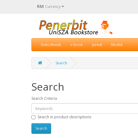
RM
Currency
Buku Ilmiah
e-Book
Jurnal
Modul
Search
Search
Search Criteria
Search in product descriptions