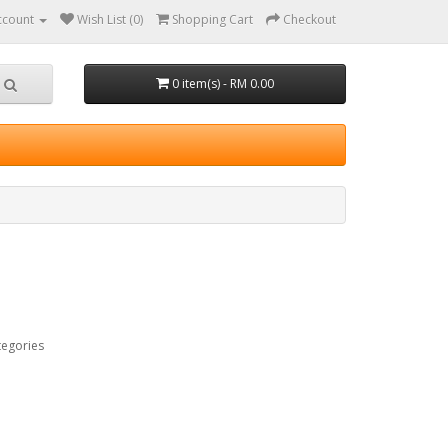
ccount
Wish List (0)
Shopping Cart
Checkout
0 item(s) - RM 0.00
tegories