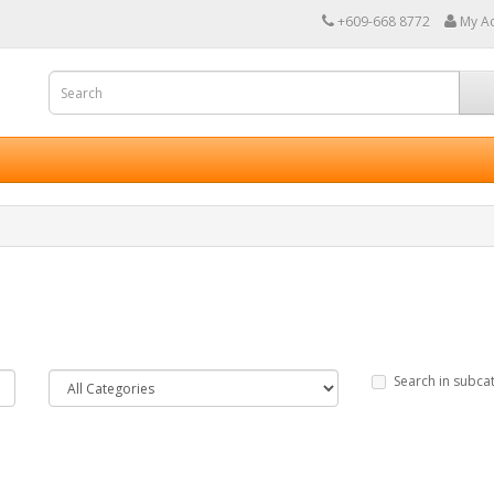
+609-668 8772
My A
Search in subca