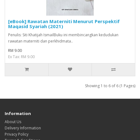
[eBook] Rawatan Materniti Menurut Perspektif
Maqasid Syariah (2021)
Penulis: Siti Khatijah IsmailBuku ini membincangkan kedudukan
rawatan materniti dan perkhidmata..
RM 9.00
Ex Tax: RM 9.00
Showing 1 to 6 of 6 (1 Pages)
Information
About Us
Delivery Information
Privacy Policy