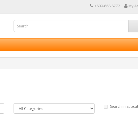
+609-668 8772
My A
Search in subca