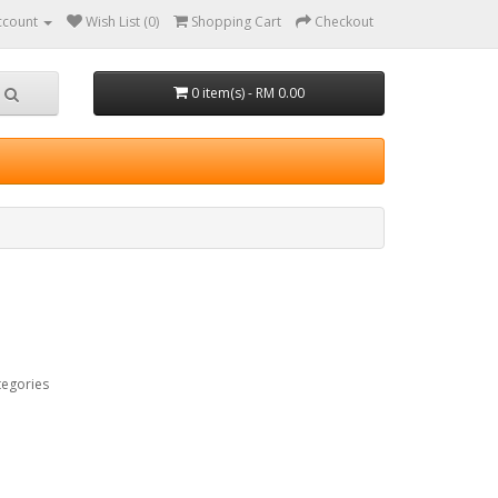
ccount
Wish List (0)
Shopping Cart
Checkout
0 item(s) - RM 0.00
tegories