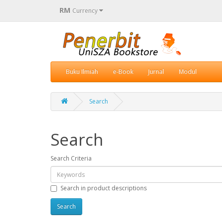
RM
Currency
Buku Ilmiah
e-Book
Jurnal
Modul
Search
Search
Search Criteria
Search in product descriptions