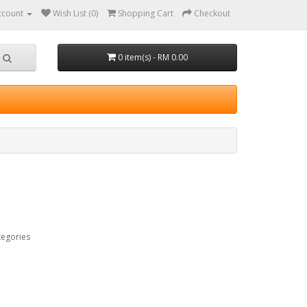
ccount
Wish List (0)
Shopping Cart
Checkout
0 item(s) - RM 0.00
tegories