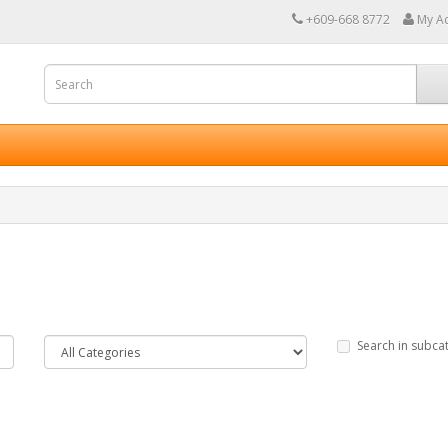
+609-668 8772
My A
Search in subca