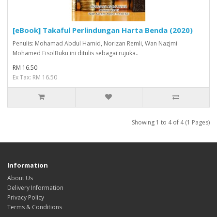
[eBook] Takaful Perlindungan Harta Benda (2020)
Penulis: Mohamad Abdul Hamid, Norizan Remli, Wan Nazjmi
Mohamed FisolBuku ini ditulis sebagai rujuka..
RM 16.50
Ex Tax: RM 16.50
Showing 1 to 4 of 4 (1 Pages)
Information
About Us
Delivery Information
Privacy Policy
Terms & Conditions